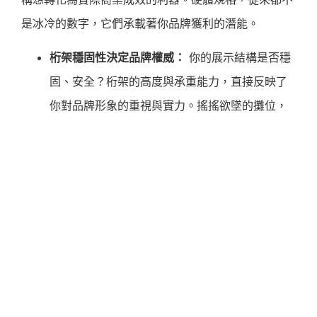
是冰冷的數字，它們承載著你品牌獲利的潛能。
桁架穩固性決定品牌權威：
你的展示結構是否穩
固、安全？桁架的高度與承重能力，直接反映了
你對品牌形象的重視與實力。搖搖欲墜的攤位，
如何能展現頂尖產品的價值？穩若泰山的結構，
無形中為你的品牌建立了「權威感」。
陳列細節決定客單價：
產品陳列的燈光是否到
位？展示櫃的材質與設計是否與品牌調性一致？
這些看似微小的「陳列細節」，卻是影響顧客停
留時間、提高消費意願的關鍵。精緻的展示，能
有效提升顧客對產品價值的認知，進而推升「客
單價」。