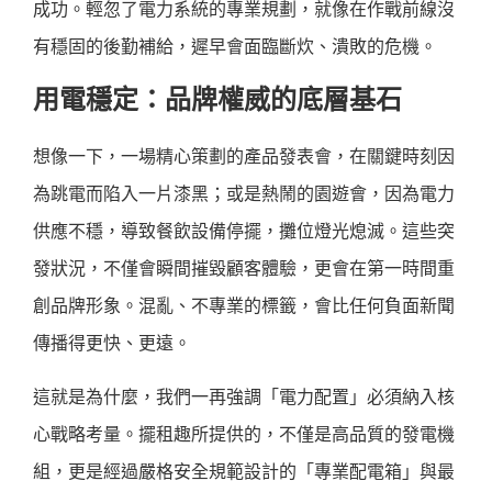
成功。輕忽了電力系統的專業規劃，就像在作戰前線沒
有穩固的後勤補給，遲早會面臨斷炊、潰敗的危機。
用電穩定：品牌權威的底層基石
想像一下，一場精心策劃的產品發表會，在關鍵時刻因
為跳電而陷入一片漆黑；或是熱鬧的園遊會，因為電力
供應不穩，導致餐飲設備停擺，攤位燈光熄滅。這些突
發狀況，不僅會瞬間摧毀顧客體驗，更會在第一時間重
創品牌形象。混亂、不專業的標籤，會比任何負面新聞
傳播得更快、更遠。
這就是為什麼，我們一再強調「電力配置」必須納入核
心戰略考量。擺租趣所提供的，不僅是高品質的發電機
組，更是經過嚴格安全規範設計的「專業配電箱」與最