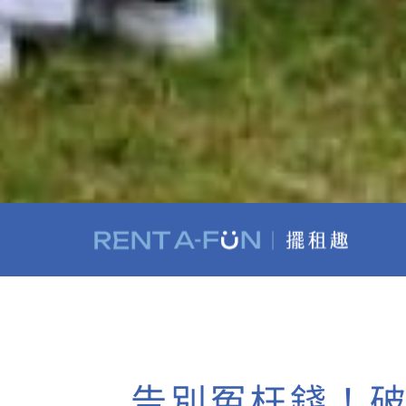
告別冤枉錢！