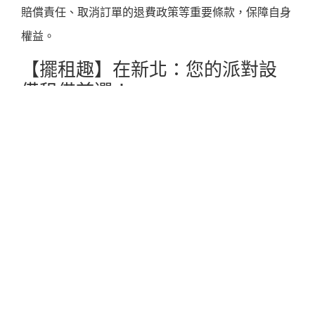
賠償責任、取消訂單的退費政策等重要條款，保障自身
權益。
【擺租趣】在新北：您的派對設
備租借首選！
在眾多
新北派對設備租借
的選項中，
【擺租趣】
以其專
業、便利與多樣性脫穎而出，成為許多新北地區主辦方
的心頭好。他們致力於提供一站式的派對設備租借服
務，無論是小型家庭聚會，還是上百人的企業活動，都
能在「擺租趣」找到合適的解決方案。
【擺租趣】
不僅提供高品質的設備，更重視客戶體驗。
他們的目標是讓每位客戶都能輕鬆享受派對籌備的過
程，無需為設備問題而煩惱。對於身在新北市的您來