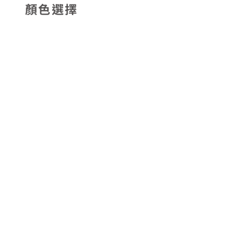
顏色選擇
商品介紹
商品特點
商品規格
尺寸：120*60*70
高度：70