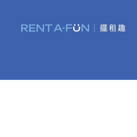
首頁
»
高吧升降圓桌